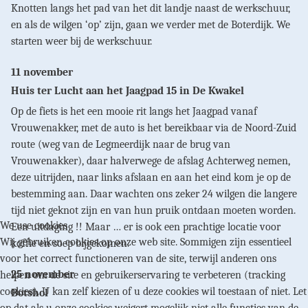
Knotten langs het pad van het dit landje naast de werkschuur,
en als de wilgen ‘op’ zijn, gaan we verder met de Boterdijk. We
starten weer bij de werkschuur.
11 november
Huis ter Lucht aan het Jaagpad 15 in De Kwakel
Op de fiets is het een mooie rit langs het Jaagpad vanaf
Vrouwenakker, met de auto is het bereikbaar via de Noord-Zuid
route (weg van de Legmeerdijk naar de brug van
Vrouwenakker), daar halverwege de afslag Achterweg nemen,
deze uitrijden, naar links afslaan en aan het eind kom je op de
bestemming aan. Daar wachten ons zeker 24 wilgen die langere
tijd niet geknot zijn en van hun pruik ontdaan moeten worden.
We use cookies
Een uitdaging !! Maar … er is ook een prachtige locatie voor
Wij gebruiken cookies op onze web site. Sommigen zijn essentieel
koffie en soep bijgekomen.
voor het correct functioneren van de site, terwijl anderen ons
25 november
helpen om de site en gebruikerservaring te verbeteren (tracking
cookies). U kan zelf kiezen of u deze cookies wil toestaan of niet. Let
Botshol