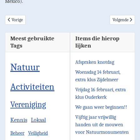
Mexico).
Vorig artikel: Wijziging werkplek 9 december
Volgende artik
Vorige
Volgende
Meest gebruikte
Items die hierop
Tags
lijken
Afspraken knotdag
Natuur
Woensdag 14 februari,
extra klus Zijdelmeer
Activiteiten
Vrijdag 16 februari, extra
klus Ouderkerk
Vereniging
We gaan weer beginnen!!
Vijftig jaar vrijwillig
Kennis
Lokaal
handen uit de mouwen
voor Natuurmonumenten
Beheer
Veiligheid