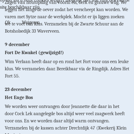
op dat als u onze cookies weigert mogelijk niet alle functies van de
Zagen van houtopslag van vooral els, berk en grauwe wilg. We
site beschikbaar zijn.
leggen het langs de oever zodat het verscheept kan worden. We
varen met Sytze naar de werkplek. Mocht er ijs liggen zoeken
Ok
Weigeren
we te voet een klus. Verzamelen bij de Zwarte Schuur aan de
Botsholsedijk 33 Waverveen.
9 december
Fort De Kwakel (gewijzigd!)
Wim Verlaan heeft daar op en rond het Fort voor ons een leuke
klus. We verzamelen daar. Bereikbaar via de Ringdijk. Adres Het
Fort 55.
23 december
Het Enge Bos
We worden weer ontvangen door Jeannette die daar in het
door Cock Lek aangelegde bos altijd weer veel zaagwerk heeft
voor ons. En we worden daar altijd warm ontvangen.
Verzamelen bij de kassen achter Drechtdijk 47 (Kwekerij Klein