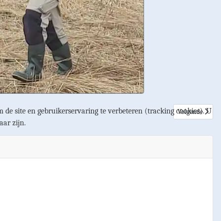
 de site en gebruikerservaring te verbeteren (tracking cookies). U
Volgende artike
Volgende
aar zijn.