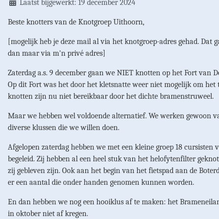
Laatst bijgewerkt: 19 december 2024
Beste knotters van de Knotgroep Uithoorn,
[mogelijk heb je deze mail al via het knotgroep-adres gehad. Dat 
dan maar via m'n privé adres]
Zaterdag a.s. 9 december gaan we NIET knotten op het Fort van De
Op dit Fort was het door het kletsnatte weer niet mogelijk om het t
knotten zijn nu niet bereikbaar door het dichte bramenstruweel.
Maar we hebben wel voldoende alternatief. We werken gewoon van
diverse klussen die we willen doen.
Afgelopen zaterdag hebben we met een kleine groep 18 cursisten 
begeleid. Zij hebben al een heel stuk van het helofytenfilter gek
zij gebleven zijn. Ook aan het begin van het fietspad aan de Boter
er een aantal die onder handen genomen kunnen worden.
En dan hebben we nog een hooiklus af te maken: het Brameneilan
in oktober niet af kregen.