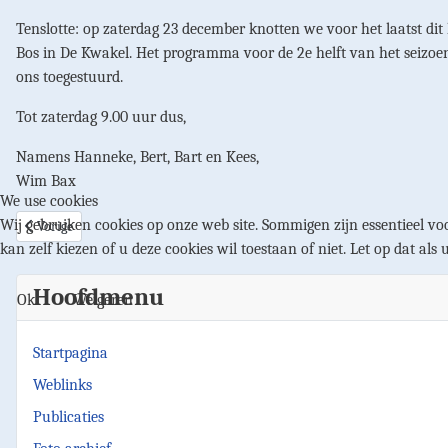
Tenslotte: op zaterdag 23 december knotten we voor het laatst dit
Bos in De Kwakel. Het programma voor de 2e helft van het seizoen k
ons toegestuurd.
Tot zaterdag 9.00 uur dus,
Namens Hanneke, Bert, Bart en Kees,
Wim Bax
We use cookies
Wij gebruiken cookies op onze web site. Sommigen zijn essentieel voo
Vorig artikel: Vernieuwing website
Vorige
kan zelf kiezen of u deze cookies wil toestaan of niet. Let op dat als 
Hoofdmenu
Ok
Weigeren
Startpagina
Weblinks
Publicaties