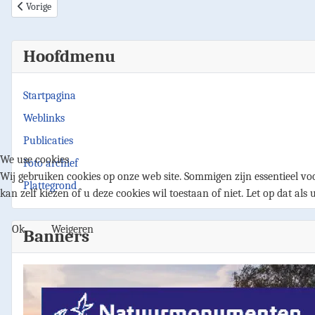
Vorig artikel: Afspraken knotdag
Vorige
Hoofdmenu
Startpagina
Weblinks
Publicaties
We use cookies
Foto archief
Wij gebruiken cookies op onze web site. Sommigen zijn essentieel voo
Plattegrond
kan zelf kiezen of u deze cookies wil toestaan of niet. Let op dat als 
Ok
Weigeren
Banners