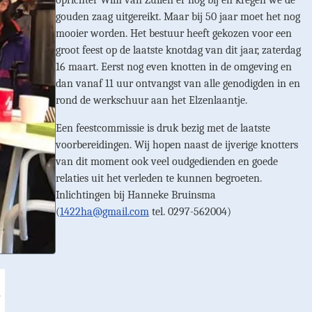
oprichter Wim van Zuilen er nog bij en kregen we de
gouden zaag uitgereikt. Maar bij 50 jaar moet het nog
mooier worden. Het bestuur heeft gekozen voor een
groot feest op de laatste knotdag van dit jaar, zaterdag
16 maart. Eerst nog even knotten in de omgeving en
dan vanaf 11 uur ontvangst van alle genodigden in en
rond de werkschuur aan het Elzenlaantje.
Een feestcommissie is druk bezig met de laatste
voorbereidingen. Wij hopen naast de ijverige knotters
van dit moment ook veel oudgedienden en goede
relaties uit het verleden te kunnen begroeten.
Inlichtingen bij Hanneke Bruinsma
(
1422ha@gmail.com
tel. 0297-562004)