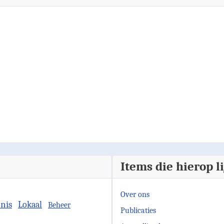
Items die hierop l
Over ons
nis
Lokaal
Beheer
Publicaties