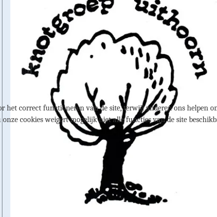
r het correct functioneren van de site, terwijl anderen ons helpen om
u onze cookies weigert mogelijk niet alle functies van de site beschikb