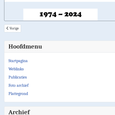
Vorig artikel: Vrijdag 16 februari, extra klus Ouderkerk
Vorige
Hoofdmenu
Startpagina
Weblinks
Publicaties
Foto archief
Plattegrond
Archief