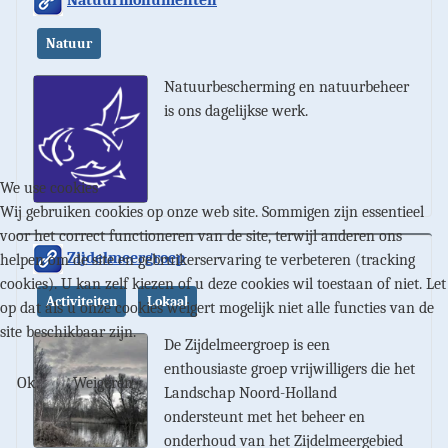
Natuur
Natuurbescherming en natuurbeheer
is ons dagelijkse werk.
We use cookies
Wij gebruiken cookies op onze web site. Sommigen zijn essentieel
voor het correct functioneren van de site, terwijl anderen ons
Zijdelmeergroep
helpen om de site en gebruikerservaring te verbeteren (tracking
cookies). U kan zelf kiezen of u deze cookies wil toestaan of niet. Let
Activiteiten
Lokaal
op dat als u onze cookies weigert mogelijk niet alle functies van de
site beschikbaar zijn.
De Zijdelmeergroep is een
enthousiaste groep vrijwilligers die het
Ok
Weigeren
Landschap Noord-Holland
ondersteunt met het beheer en
onderhoud van het Zijdelmeergebied