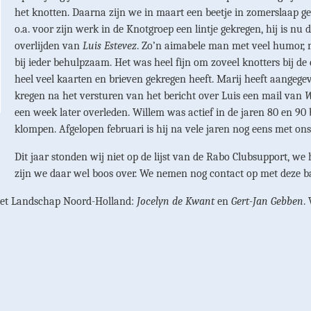
het knotten. Daarna zijn we in maart een beetje in zomerslaap ge
o.a. voor zijn werk in de Knotgroep een lintje gekregen, hij is n
overlijden van
Luis Estevez
. Zo’n aimabele man met veel humor, m
bij ieder behulpzaam. Het was heel fijn om zoveel knotters bij d
heel veel kaarten en brieven gekregen heeft. Marij heeft aangegeve
kregen na het versturen van het bericht over Luis een mail van
W
een week later overleden. Willem was actief in de jaren 80 en 90
klompen. Afgelopen februari is hij na vele jaren nog eens met on
Dit jaar stonden wij niet op de lijst van de Rabo Clubsupport, w
zijn we daar wel boos over. We nemen nog contact op met deze b
het Landschap Noord-Holland:
Jocelyn de Kwant
en
Gert-Jan Gebben
.