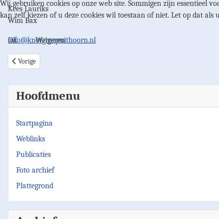
Wij gebruiken cookies op onze web site. Sommigen zijn essentieel voo
Kees Lauriks
kan zelf kiezen of u deze cookies wil toestaan of niet. Let op dat als 
Wim Bax
Ok
Weigeren
info@knotgroepuithoorn.nl
Vorig artikel: Dankkaart Luis Estevez
Vorige
Hoofdmenu
Startpagina
Weblinks
Publicaties
Foto archief
Plattegrond