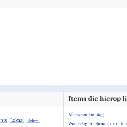
Items die hierop l
Afspraken knotdag
nis
Lokaal
Beheer
Woensdag 14 februari, extra klu