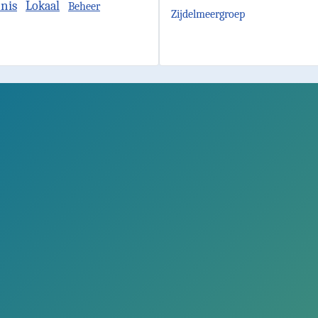
nis
Lokaal
Beheer
Zijdelmeergroep