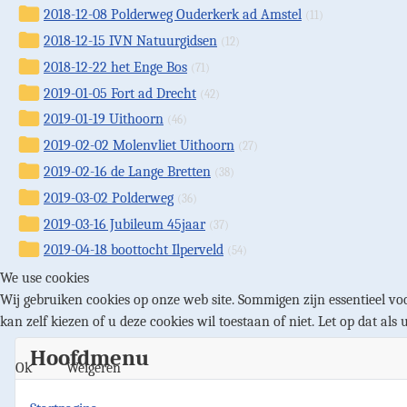
2018-12-08 Polderweg Ouderkerk ad Amstel
(11)
2018-12-15 IVN Natuurgidsen
(12)
2018-12-22 het Enge Bos
(71)
2019-01-05 Fort ad Drecht
(42)
2019-01-19 Uithoorn
(46)
2019-02-02 Molenvliet Uithoorn
(27)
2019-02-16 de Lange Bretten
(38)
2019-03-02 Polderweg
(36)
2019-03-16 Jubileum 45jaar
(37)
2019-04-18 boottocht Ilperveld
(54)
We use cookies
Wij gebruiken cookies op onze web site. Sommigen zijn essentieel voo
kan zelf kiezen of u deze cookies wil toestaan of niet. Let op dat als 
Hoofdmenu
Ok
Weigeren