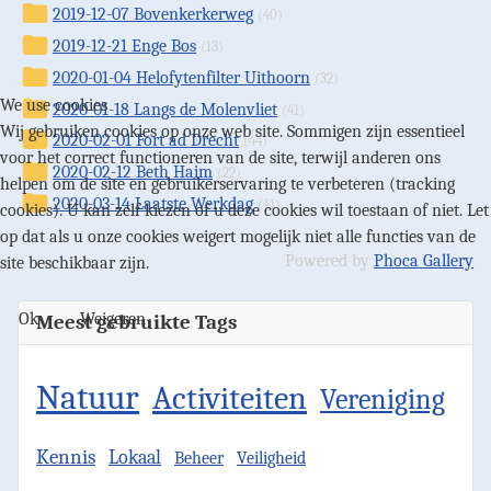
2019-12-07 Bovenkerkerweg
(40)
2019-12-21 Enge Bos
(13)
2020-01-04 Helofytenfilter Uithoorn
(32)
We use cookies
2020-01-18 Langs de Molenvliet
(41)
Wij gebruiken cookies op onze web site. Sommigen zijn essentieel
2020-02-01 Fort ad Drecht
(44)
voor het correct functioneren van de site, terwijl anderen ons
2020-02-12 Beth Haim
(22)
helpen om de site en gebruikerservaring te verbeteren (tracking
2020-03-14 Laatste Werkdag
(41)
cookies). U kan zelf kiezen of u deze cookies wil toestaan of niet. Let
op dat als u onze cookies weigert mogelijk niet alle functies van de
Powered by
Phoca Gallery
site beschikbaar zijn.
Ok
Weigeren
Meest gebruikte Tags
Natuur
Activiteiten
Vereniging
Kennis
Lokaal
Beheer
Veiligheid