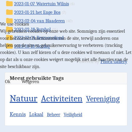
2023-01-07 Watertuin Wilnis
(6)
2023-01-21 het Enge Bos
(7)
2023-02-04 van Blaaderen
(40)
We use cookies
2023-02-18 Botshol
(15)
Wij gebruiken cookies op onze web site. Sommigen zijn essentieel
2023-03-04 Brameneiland
voor het correct functioneren van de site, terwijl anderen ons
(32)
helpen om de site en gebruikerservaring te verbeteren (tracking
2023-03-18 Slotdag
(12)
cookies). U kan zelf kiezen of u deze cookies wil toestaan of niet. Let
op dat als u onze cookies weigert mogelijk niet alle functies van de
Powered by
Phoca Gallery
site beschikbaar zijn.
Meest gebruikte Tags
Ok
Weigeren
Natuur
Activiteiten
Vereniging
Kennis
Lokaal
Beheer
Veiligheid