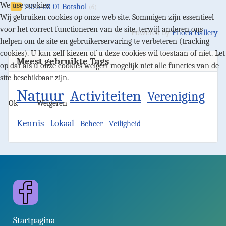
We use cookies
2025-03-01 Botshol
(6)
Wij gebruiken cookies op onze web site. Sommigen zijn essentieel
voor het correct functioneren van de site, terwijl anderen ons
Powered by
Phoca Gallery
helpen om de site en gebruikerservaring te verbeteren (tracking
cookies). U kan zelf kiezen of u deze cookies wil toestaan of niet. Let
Meest gebruikte Tags
op dat als u onze cookies weigert mogelijk niet alle functies van de
site beschikbaar zijn.
Natuur
Activiteiten
Vereniging
Ok
Weigeren
Kennis
Lokaal
Beheer
Veiligheid
Facebook
Startpagina