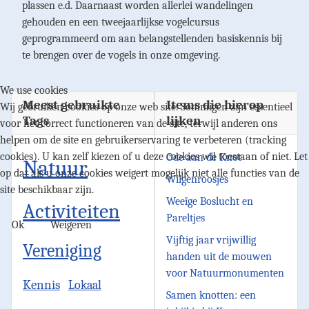
plassen e.d. Daarnaast worden allerlei wandelingen
gehouden en een tweejaarlijkse vogelcursus
geprogrammeerd om aan belangstellenden basiskennis bij
te brengen over de vogels in onze omgeving.
We use cookies
Meest gebruikte
Items die hierop
Wij gebruiken cookies op onze web site. Sommigen zijn essentieel
Tags
lijken
voor het correct functioneren van de site, terwijl anderen ons
helpen om de site en gebruikerservaring te verbeteren (tracking
cookies). U kan zelf kiezen of u deze cookies wil toestaan of niet. Let
Ode aan de Knot
Natuur
op dat als u onze cookies weigert mogelijk niet alle functies van de
Wilgenroosjes
site beschikbaar zijn.
Weeïge Boslucht en
Activiteiten
Pareltjes
Ok
Weigeren
Vijftig jaar vrijwillig
Vereniging
handen uit de mouwen
voor Natuurmonumenten
Kennis
Lokaal
Samen knotten: een