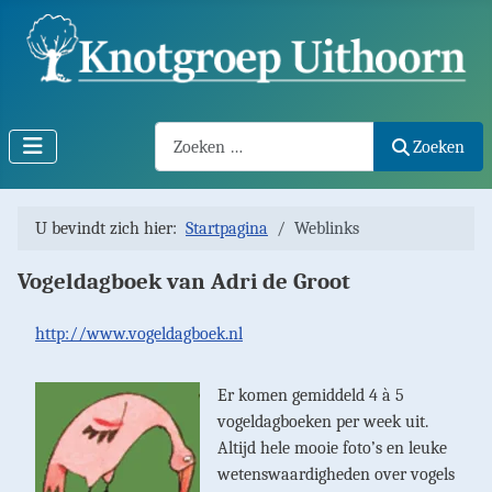
Search2
Zoeken
U bevindt zich hier:
Startpagina
Weblinks
Vogeldagboek van Adri de Groot
http://www.vogeldagboek.nl
Er komen gemid­deld 4 à 5
vogeldag­boeken per week uit.
Altijd hele mooie foto’s en leuke
wetenswaar­digheden over vogels