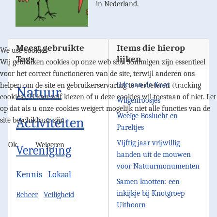
in Nederland.
Meest gebruikte
Items die hierop
We use cookies
Tags
lijken
Wij gebruiken cookies op onze web site. Sommigen zijn essentieel
voor het correct functioneren van de site, terwijl anderen ons
Ode aan de Knot
helpen om de site en gebruikerservaring te verbeteren (tracking
Natuur
cookies). U kan zelf kiezen of u deze cookies wil toestaan of niet. Let
Wilgenroosjes
op dat als u onze cookies weigert mogelijk niet alle functies van de
Weeïge Boslucht en
Activiteiten
site beschikbaar zijn.
Pareltjes
Vijftig jaar vrijwillig
Ok
Weigeren
Vereniging
handen uit de mouwen
voor Natuurmonumenten
Kennis
Lokaal
Samen knotten: een
inkijkje bij Knotgroep
Beheer
Veiligheid
Uithoorn