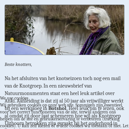
Beste knotters,
Na het afsluiten van het knotseizoen toch nog een mail
van de Knotgroep. In een nieuwsbrief van
Natuurmonumenten staat een heel leuk artikel over
We use cookies
Anki. Aanleiding is dat zij al 50 jaar als vrijwilliger werkt
Wij gebruiken cookies op onze web site. Sommigen zijn essentieel
bij een werkploeg in
Botshol
. Heel leuk om te lezen, ook
voor het correct functioneren van de site, terwijl anderen ons
al omdat zij door laat schemeren hoe wij als Knotgroep
helpen om de site en gebruikerservaring te verbeteren (tracking
Uithoorn betrokken zijn geraakt bij het onderhoud in
cookies). U kan zelf kiezen of u deze cookies wil toestaan of niet. Let