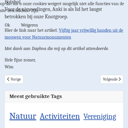
Botshol.
op dat als u onze cookies weigert mogelijk niet alle functies van de
Voor de nieuwelingen, Anki is als lid het langst
site beschikbaar zijn.
betrokken bij onze Knotgroep.
Ok
Weigeren
Hier de link naar het artikel:
Vijftig jaar vrijwillig handen uit de
mouwen voor Natuurmonumenten
Met dank aan Daphna die mij op dit artikel attendeerde.
Hele fijne zomer,
Wim
Vorig artikel: Binnenkort starten we weer
Volgende artike
Vorige
Volgende
Meest gebruikte Tags
Natuur
Activiteiten
Vereniging