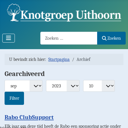
Search2
Zoeken
U bevindt zich hier:
Startpagina
Archief
Gearchiveerd
Filters
Maand
Jaar
Toon #
Filter
Rabo ClubSupport
Elk jaar om deze tijd heeft de Rabo een sponsoring actie onder