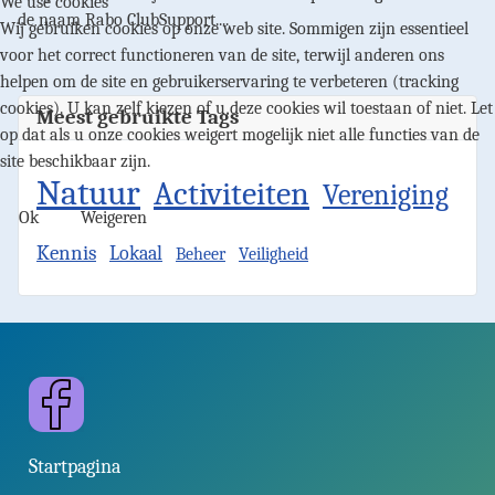
We use cookies
de naam Rabo ClubSupport....
Wij gebruiken cookies op onze web site. Sommigen zijn essentieel
voor het correct functioneren van de site, terwijl anderen ons
helpen om de site en gebruikerservaring te verbeteren (tracking
cookies). U kan zelf kiezen of u deze cookies wil toestaan of niet. Let
Meest gebruikte Tags
op dat als u onze cookies weigert mogelijk niet alle functies van de
site beschikbaar zijn.
Natuur
Activiteiten
Vereniging
Ok
Weigeren
Kennis
Lokaal
Beheer
Veiligheid
Facebook
Startpagina